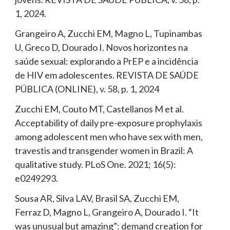
1, 2024.
Grangeiro A, Zucchi EM, Magno L, Tupinambas
U, Greco D, Dourado I. Novos horizontes na
saúde sexual: explorando a PrEP e a incidência
de HIV em adolescentes. REVISTA DE SAÚDE
PÚBLICA (ONLINE), v. 58, p. 1, 2024
Zucchi EM, Couto MT, Castellanos M et al.
Acceptability of daily pre-exposure prophylaxis
among adolescent men who have sex with men,
travestis and transgender women in Brazil: A
qualitative study. PLoS One. 2021; 16(5):
e0249293.
Sousa AR, Silva LAV, Brasil SA, Zucchi EM,
Ferraz D, Magno L, Grangeiro A, Dourado I. “It
was unusual but amazing”: demand creation for