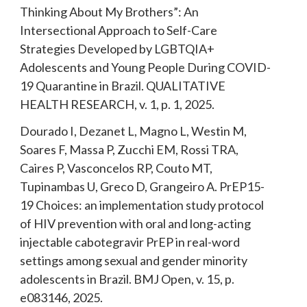
Thinking About My Brothers”: An
Intersectional Approach to Self-Care
Strategies Developed by LGBTQIA+
Adolescents and Young People During COVID-
19 Quarantine in Brazil. QUALITATIVE
HEALTH RESEARCH, v. 1, p. 1, 2025.
Dourado I, Dezanet L, Magno L, Westin M,
Soares F, Massa P, Zucchi EM, Rossi TRA,
Caires P, Vasconcelos RP, Couto MT,
Tupinambas U, Greco D, Grangeiro A. PrEP15-
19 Choices: an implementation study protocol
of HIV prevention with oral and long-acting
injectable cabotegravir PrEP in real-word
settings among sexual and gender minority
adolescents in Brazil. BMJ Open, v. 15, p.
e083146, 2025.